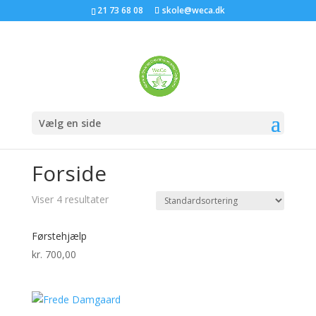
21 73 68 08
skole@weca.dk
Vælg en side
Forside
/ Forside
Forside
Viser 4 resultater
Førstehjælp
kr.
700,00