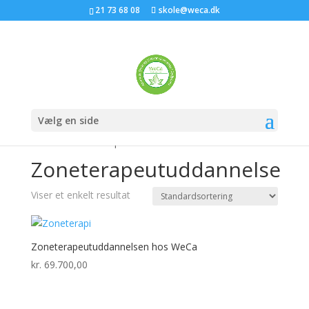
21 73 68 08
skole@weca.dk
Vælg en side
Forside
/ Zoneterapeutuddannelse
Zoneterapeutuddannelse
Viser et enkelt resultat
Zoneterapeutuddannelsen hos WeCa
kr.
69.700,00